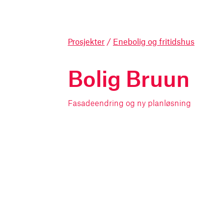
Prosjekter
/
Enebolig og fritidshus
Bolig Bruun
Fasadeendring og ny planløsning