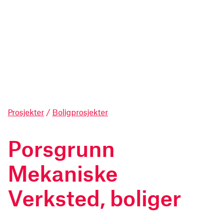
Prosjekter
/
Boligprosjekter
Porsgrunn
Mekaniske
Verksted, boliger