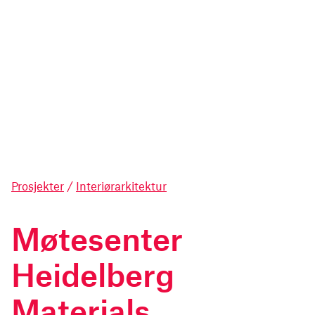
Prosjekter
/
Interiørarkitektur
Møtesenter
Heidelberg
Materials