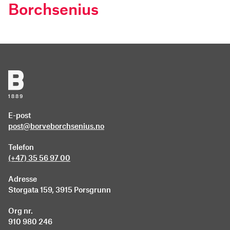
Borchsenius
E-post
post@borveborchsenius.no
Telefon
(+47) 35 56 97 00
Adresse
Storgata 159, 3915 Porsgrunn
Org nr.
910 980 246